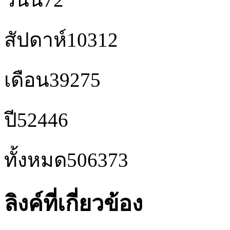
สัปดาห์
10312
เดือน
39275
ปี
52446
ทั้งหมด
506373
ลิงค์ที่เกี่ยวข้อง