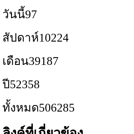
วันนี้
97
สัปดาห์
10224
เดือน
39187
ปี
52358
ทั้งหมด
506285
ลิงค์ที่เกี่ยวข้อง