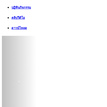
ปฏิทินกิจกรรม
คลิปวีดิโอ
ดาวน์โหลด