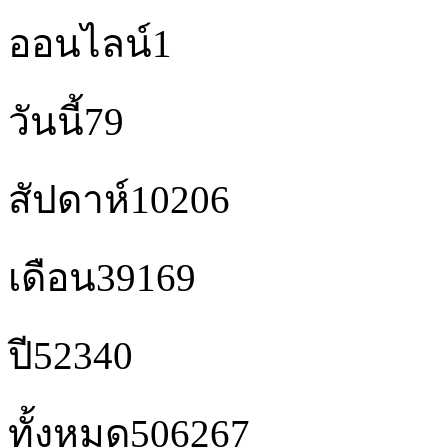
ออนไลน์
1
วันนี้
79
สัปดาห์
10206
เดือน
39169
ปี
52340
ทั้งหมด
506267