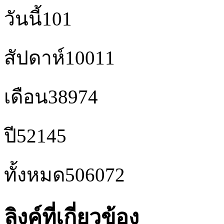
วันนี้
101
สัปดาห์
10011
เดือน
38974
ปี
52145
ทั้งหมด
506072
ลิงค์ที่เกี่ยวข้อง