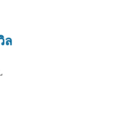
วิล
L