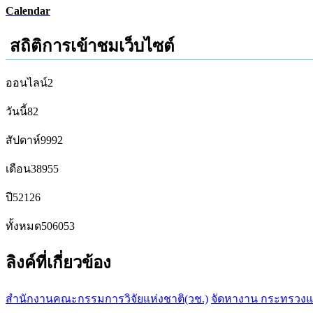
Calendar
สถิติการเข้าชมเว็บไซต์
ออนไลน์
2
วันนี้
82
สัปดาห์
9992
เดือน
38955
ปี
52126
ทั้งหมด
506053
ลิงค์ที่เกี่ยวข้อง
สำนักงานคณะกรรมการวิจัยแห่งชาติ(วช.)
จัดหางาน กระทรวง