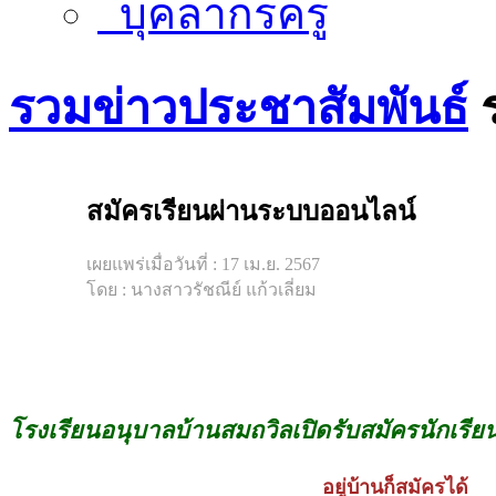
บุคลากรครู
รวมข่าวประชาสัมพันธ์
สมัครเรียนผ่านระบบออนไลน์
เผยแพร่เมื่อวันที่ : 17 เม.ย. 2567
โดย : นางสาวรัชณีย์ แก้วเลี่ยม
โรงเรียนอนุบาลบ้านสมถวิลเปิดรับสมัครนักเร
อยู่บ้านก็สมัครได้