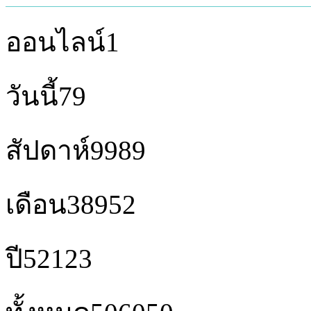
ออนไลน์
1
วันนี้
79
สัปดาห์
9989
เดือน
38952
ปี
52123