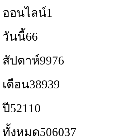
ออนไลน์
1
วันนี้
66
สัปดาห์
9976
เดือน
38939
ปี
52110
ทั้งหมด
506037