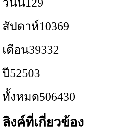
วันนี้
129
สัปดาห์
10369
เดือน
39332
ปี
52503
ทั้งหมด
506430
ลิงค์ที่เกี่ยวข้อง