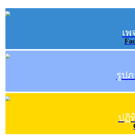
เพ
Fa
รูป
ปฏิ