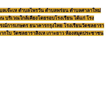
ตำบลเจ๊ะเห ตำบลไพรวัน ตำบลพร่อน ตำบลศาลาใหม่
ริเวณใกล้เคียงโดยรอบโรงเรียน ได้แก่ โรง
ณ์การเกษตร ธนาคารกรุงไทย โรงเรียนวัดชลธารา
ีย์ตากใบ วัดชลธาราสิงเห เกาะยาว ห้องสมุดประชาชน