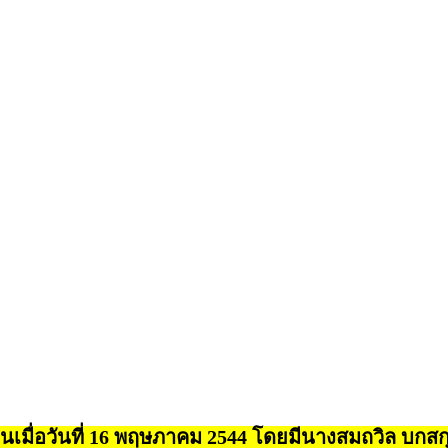
เมื่อวันที่ 16 พฤษภาคม 2544 โดยมีนางสมถวิล บกสกุล