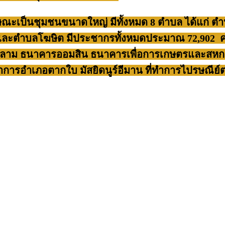
ษณะเป็นชุมชนขนาดใหญ่ มีทั้งหมด 8 ตำบล ได้แก่ 
ตำบลโฆษิต มีประชากรทั้งหมดประมาณ 72,902 คน บ
ลาม ธนาคารออมสิน ธนาคารเพื่อการเกษตรและสหกร
่ว่าการอำเภอตากใบ มัสยิดนูร์อีมาน ที่ทำการไปรษณ